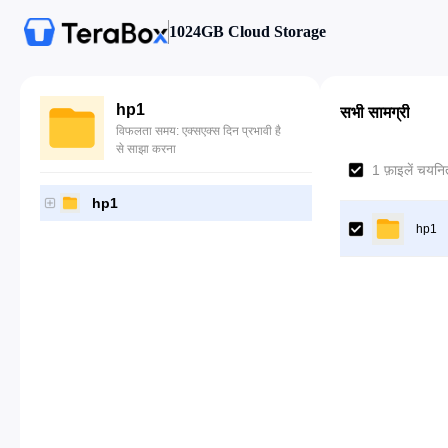
1024GB Cloud Storage
hp1
सभी सामग्री
विफलता समय: एक्सएक्स दिन प्रभावी है
से साझा करना
1 फ़ाइलें चयनित
hp1
hp1