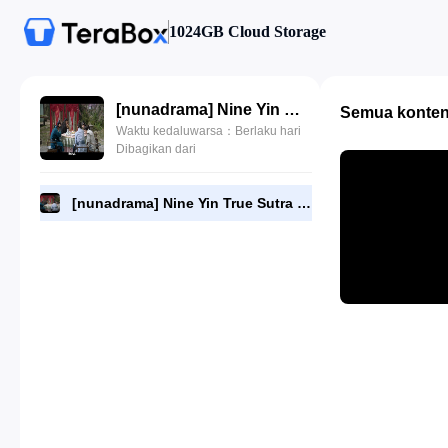
1024GB Cloud Storage
[nunadrama] Nine Yin True Sutra Episode 6.720p.mp4
Semua konte
Waktu kedaluwarsa：Berlaku hari
Dibagikan dari
[nunadrama] Nine Yin True Sutra Episode 6.720p.mp4