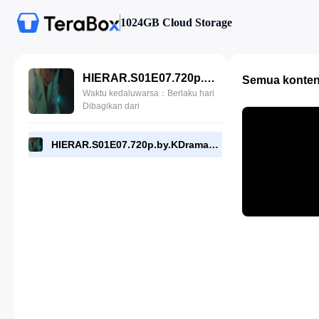
1024GB Cloud Storage
HIERAR.S01E07.720p.by.KDramasMaza.com.mp4
Semua konte
Waktu kedaluwarsa：Berlaku hari
Dibagikan dari
HIERAR.S01E07.720p.by.KDramasMaza.com.mp4