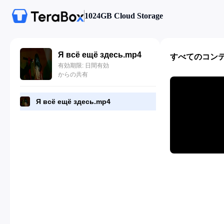
1024GB Cloud Storage
Я всё ещё здесь.mp4
すべてのコン
有効期限: 日間有効
からの共有
Я всё ещё здесь.mp4