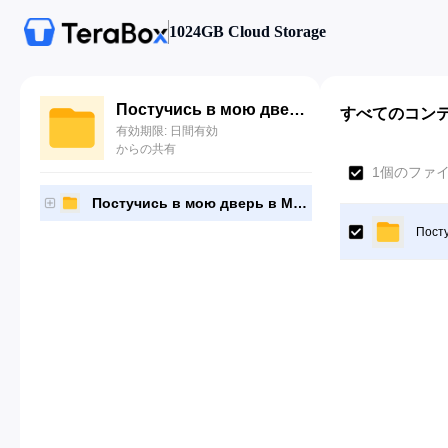
1024GB Cloud Storage
Постучись в мою дверь в Москве. Сезон 2
すべてのコン
有効期限: 日間有効
からの共有
1個のファ
Постучись в мою дверь в Москве. Сезон 2
Посту