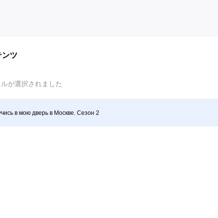
テンツ
イルが選択されました
чись в мою дверь в Москве. Сезон 2