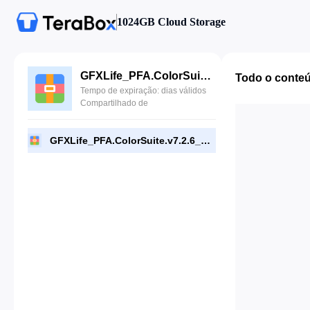
1024GB Cloud Storage
GFXLife_PFA.ColorSuite.v7.2.6_WIN.zip
Todo o conte
Tempo de expiração: dias válidos
Compartilhado de
GFXLife_PFA.ColorSuite.v7.2.6_WIN.zip