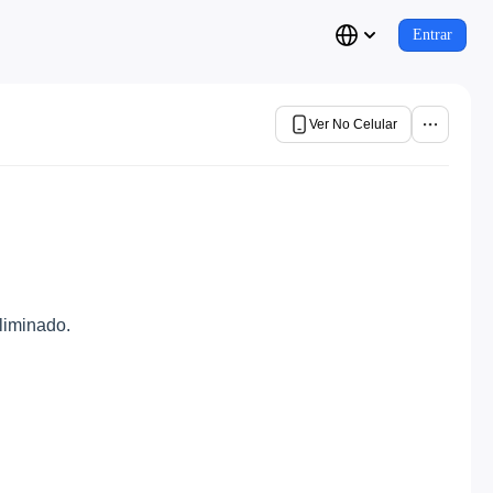
Entrar
Ver No Celular
liminado.