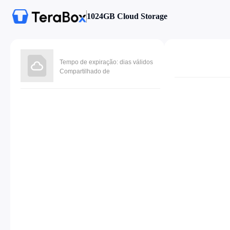
1024GB Cloud Storage
Tempo de expiração: dias válidos
Compartilhado de