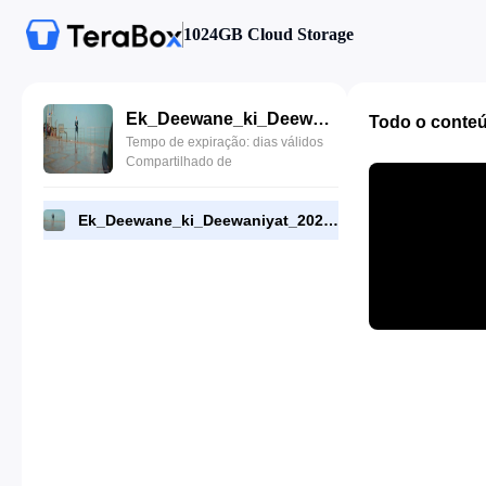
1024GB Cloud Storage
Ek_Deewane_ki_Deewaniyat_2025_Bollywood_Hindi_Movie_HQCam_1080p(1).mkv
Todo o conte
Tempo de expiração: dias válidos
Compartilhado de
Ek_Deewane_ki_Deewaniyat_2025_Bollywood_Hindi_Movie_HQCam_1080p(1).mkv