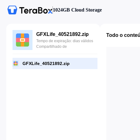
1024GB Cloud Storage
GFXLife_40521892.zip
Todo o conte
Tempo de expiração: dias válidos
Compartilhado de
GFXLife_40521892.zip