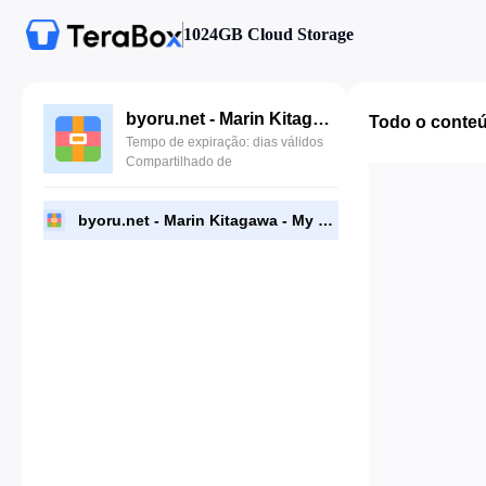
1024GB Cloud Storage
byoru.net - Marin Kitagawa - My Dress-Up Darling [70P 1V] [byoru.net].zip
Todo o conte
Tempo de expiração: dias válidos
Compartilhado de
byoru.net - Marin Kitagawa - My Dress-Up Darling [70P 1V] [byoru.net].zip