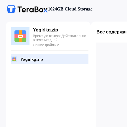
1024GB Cloud Storage
Yogirlkg.zip
Все содержа
Время до отказа: Действительно
в течение дней
Общие файлы с
Yogirlkg.zip