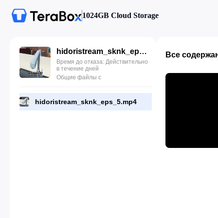
1024GB Cloud Storage
hidoristream_sknk_eps_5.mp4
Все содержа
Время до отказа: Действительно
в течение дней
Общие файлы с
hidoristream_sknk_eps_5.mp4