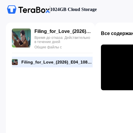
1024GB Cloud Storage
Filing_for_Love_(2026)_E04_1080p_WEB-DL_[RMC].mp4
Все содержа
Время до отказа: Действительно
в течение дней
Общие файлы с
Filing_for_Love_(2026)_E04_1080p_WEB-DL_[RMC].mp4