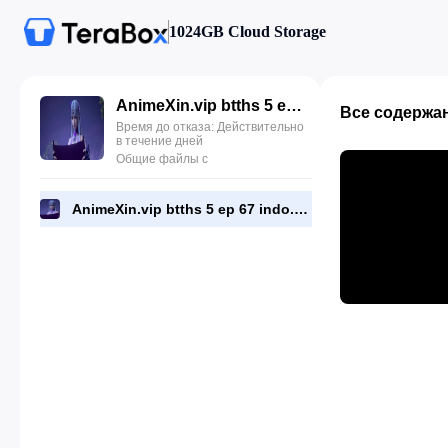
1024GB Cloud Storage
AnimeXin.vip btths 5 ep 67 indo.mp4
Все содержа
Время до отказа: Действительно
в течение дней
Общие файлы с
AnimeXin.vip btths 5 ep 67 indo.mp4