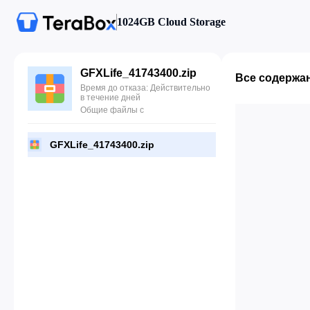
1024GB Cloud Storage
GFXLife_41743400.zip
Все содержа
Время до отказа: Действительно
в течение дней
Общие файлы с
GFXLife_41743400.zip