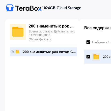
1024GB Cloud Storage
200 знаменитых рок хитов СССР (1979-1991)(Flac+cue)
Все содержа
Время до отказа: Действительно
в течение дней
Общие файлы с
Выбрано 1
200 знаменитых рок хитов СССР (1979-1991)(Flac+cue)
200 з