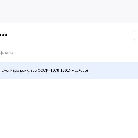
ния
 файлов
наменитых рок хитов СССР (1979-1991)(Flac+cue)