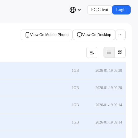
PC Client
Login
View On Mobile Phone
View On Desktop
1GB
2026-01-19 09:20
1GB
2026-01-19 09:20
1GB
2026-01-19 09:14
1GB
2026-01-19 09:14