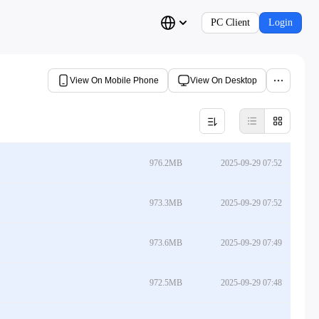
PC Client
Login
View On Mobile Phone
View On Desktop
976.2MB
2025-09-29 07:52
973.3MB
2025-09-29 07:52
973.6MB
2025-09-29 07:49
972.5MB
2025-09-29 07:48