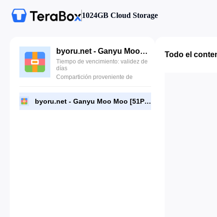
1024GB Cloud Storage
byoru.net - Ganyu Moo Moo [51P 12V] [byoru.net].zip
Todo el conte
Tiempo de vencimiento: validez de
días
Compartición proveniente de
byoru.net - Ganyu Moo Moo [51P 12V] [byoru.net].zip