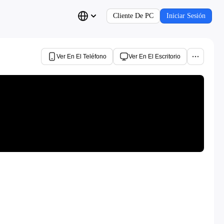
Cliente De PC
Iniciar Sesión
Ver En El Teléfono
Ver En El Escritorio