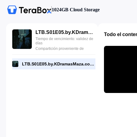
1024GB Cloud Storage
LTB.S01E05.by.KDramasMaza.com.mp4
Todo el conte
Tiempo de vencimiento: validez de
días
Compartición proveniente de
LTB.S01E05.by.KDramasMaza.com.mp4