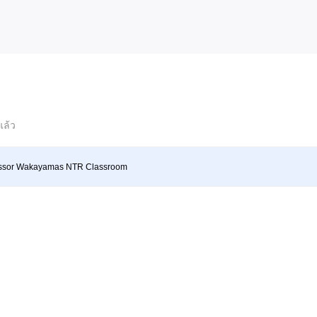
แล้ว
essor Wakayamas NTR Classroom