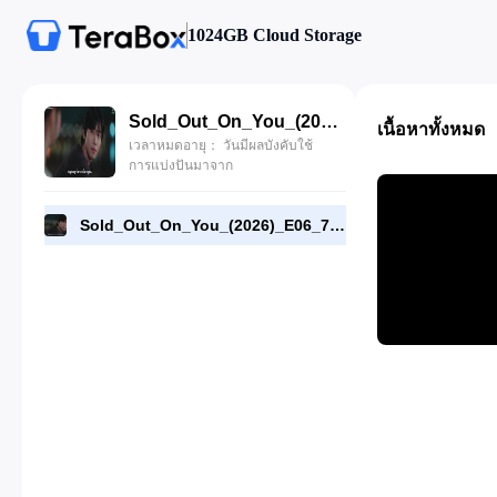
1024GB Cloud Storage
Sold_Out_On_You_(2026)_E06_720p_WEB-DL_[RMC].mp4
เนื้อหาทั้งหมด
เวลาหมดอายุ： วันมีผลบังคับใช้
การแบ่งปันมาจาก
Sold_Out_On_You_(2026)_E06_720p_WEB-DL_[RMC].mp4