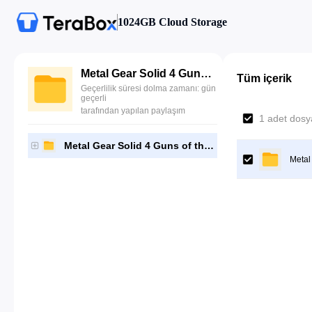
1024GB Cloud Storage
Metal Gear Solid 4 Guns of the Patriots [BLES00246]-[Gutamps Official]
Tüm içerik
Geçerlilik süresi dolma zamanı: gün
geçerli
tarafından yapılan paylaşım
1 adet dosya
Metal Gear Solid 4 Guns of the Patriots [BLES00246]-[Gutamps Official]
Metal