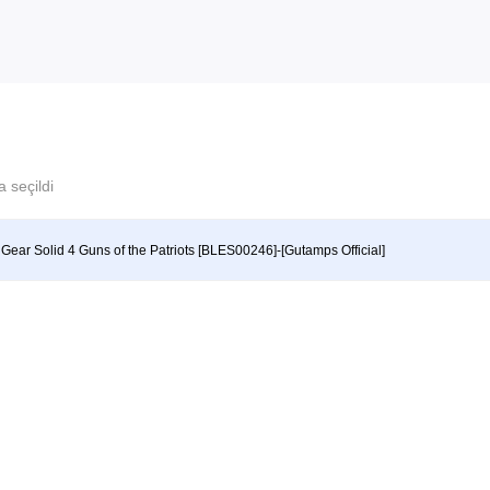
 seçildi
 Gear Solid 4 Guns of the Patriots [BLES00246]-[Gutamps Official]