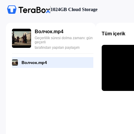
1024GB Cloud Storage
Волчок.mp4
Tüm içerik
Geçerlilik süresi dolma zamanı: gün
geçerli
tarafından yapılan paylaşım
Волчок.mp4