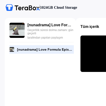
1024GB Cloud Storage
[nunadrama] Love Formula Episode 2.480p.mp4
Tüm içerik
Geçerlilik süresi dolma zamanı: gün
geçerli
tarafından yapılan paylaşım
[nunadrama] Love Formula Episode 2.480p.mp4