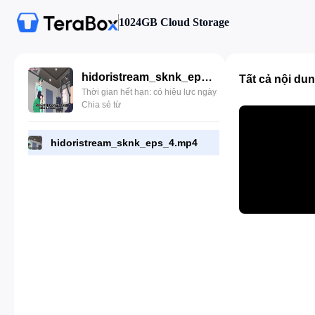
1024GB Cloud Storage
hidoristream_sknk_eps_4.mp4
Tất cả nội du
Thời gian hết hạn: có hiệu lực ngày
Chia sẻ từ
hidoristream_sknk_eps_4.mp4