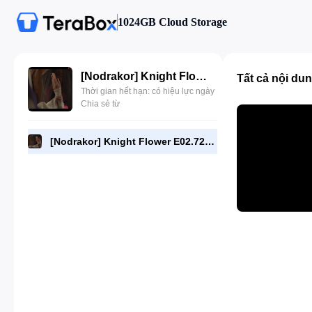
1024GB Cloud Storage
[Nodrakor] Knight Flower E02.720p.mp4
Tất cả nội du
Thời gian hết hạn: có hiệu lực ngày
Chia sẻ từ
[Nodrakor] Knight Flower E02.720p.mp4