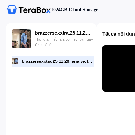
1024GB Cloud Storage
brazzersexxtra.25.11.26.lana.violet.isa.bella.and.me.mp4
Tất cả nội du
Thời gian hết hạn: có hiệu lực ngày
Chia sẻ từ
brazzersexxtra.25.11.26.lana.violet.isa.bella.and.me.mp4