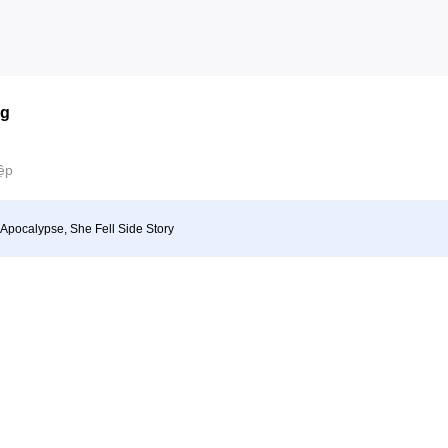
ng
ệp
e Apocalypse, She Fell Side Story