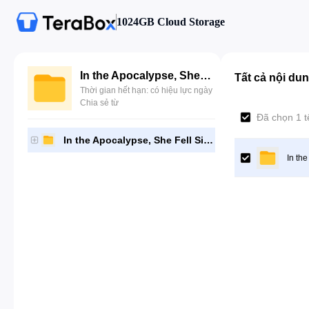
1024GB Cloud Storage
In the Apocalypse, She Fell Side Story
Tất cả nội du
Thời gian hết hạn: có hiệu lực ngày
Chia sẻ từ
Đã chọn 1 t
In the Apocalypse, She Fell Side Story
In th