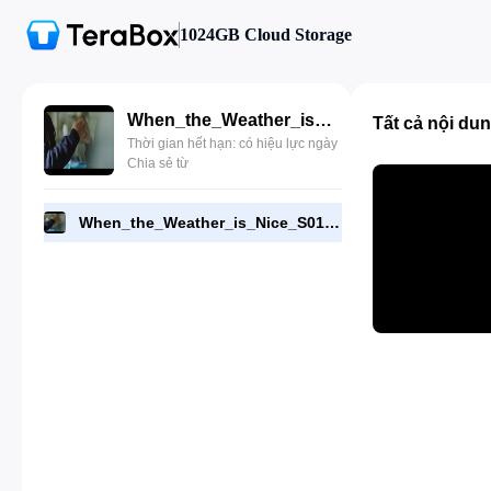
1024GB Cloud Storage
When_the_Weather_is_Nice_S01E03_Episode_3_720p_DSNP_WEB_DL_Multi.mkv
Tất cả nội du
Thời gian hết hạn: có hiệu lực ngày
Chia sẻ từ
When_the_Weather_is_Nice_S01E03_Episode_3_720p_DSNP_WEB_DL_Multi.mkv