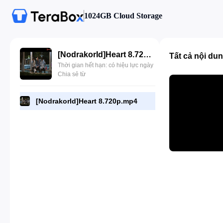
1024GB Cloud Storage
[NodrakorId]Heart 8.720p.mp4
Tất cả nội du
Thời gian hết hạn: có hiệu lực ngày
Chia sẻ từ
[NodrakorId]Heart 8.720p.mp4